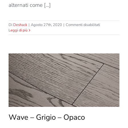
alternati come [...]
su
Di
Deshack
|
Agosto 27th, 2020
|
Commenti disabilitati
Wave
Leggi di più
–
Grigio
–
Lucido
Wave – Grigio – Opaco