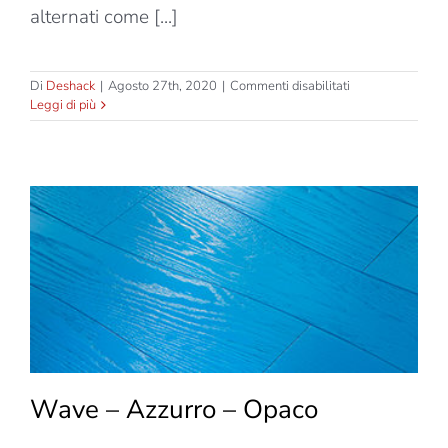
alternati come [...]
su
Di
Deshack
|
Agosto 27th, 2020
|
Commenti disabilitati
Wave
Leggi di più
–
Azzurro
–
Lucido
Wave – Azzurro – Opaco