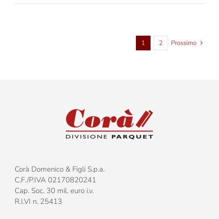
–
Vinaccia
–
Opaco
1
2
Prossimo
Corà Domenico & Figli S.p.a.
C.F./P.IVA 02170820241
Cap. Soc. 30 mil. euro i.v.
R.I.VI n. 25413