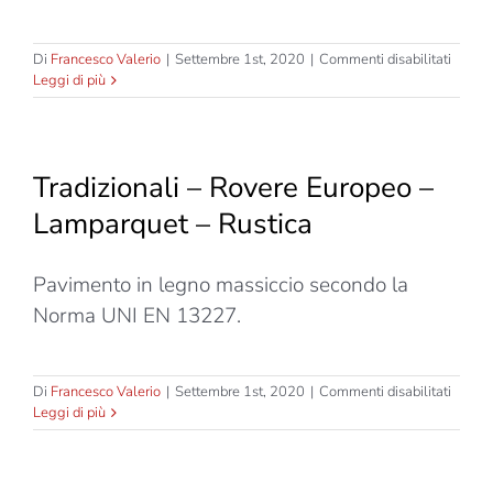
su
Di
Francesco Valerio
|
Settembre 1st, 2020
|
Commenti disabilitati
Tradizi
Leggi di più
–
Teak
Indone
–
Tradizionali – Rovere Europeo –
Lampa
–
Lamparquet – Rustica
Spesso
10mm
Pavimento in legno massiccio secondo la
Norma UNI EN 13227.
su
Di
Francesco Valerio
|
Settembre 1st, 2020
|
Commenti disabilitati
Tradizi
Leggi di più
–
Rover
Europ