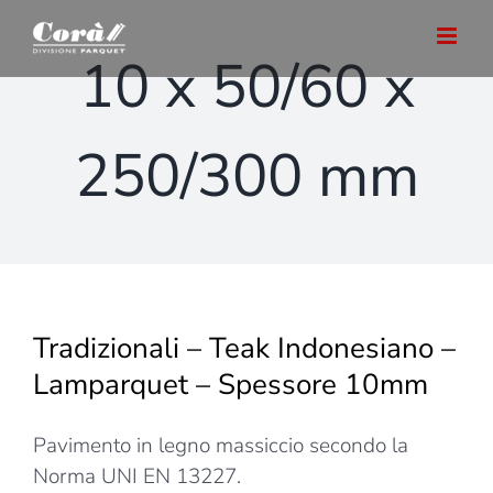
Salta
al
10 x 50/60 x
contenuto
250/300 mm
Tradizionali – Teak Indonesiano –
Lamparquet – Spessore 10mm
Pavimento in legno massiccio secondo la
Norma UNI EN 13227.