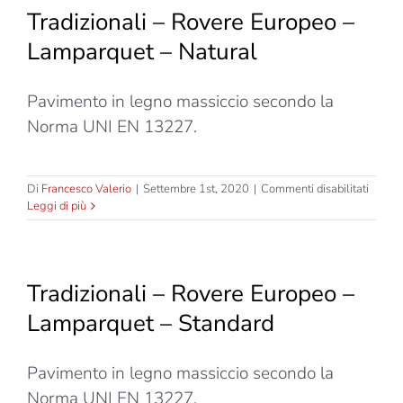
–
Tradizionali – Rovere Europeo –
Lampa
–
Lamparquet – Natural
Rustic
Pavimento in legno massiccio secondo la
Norma UNI EN 13227.
su
Di
Francesco Valerio
|
Settembre 1st, 2020
|
Commenti disabilitati
Tradizi
Leggi di più
–
Rover
Europ
–
Tradizionali – Rovere Europeo –
Lampa
–
Lamparquet – Standard
Natura
Pavimento in legno massiccio secondo la
Norma UNI EN 13227.