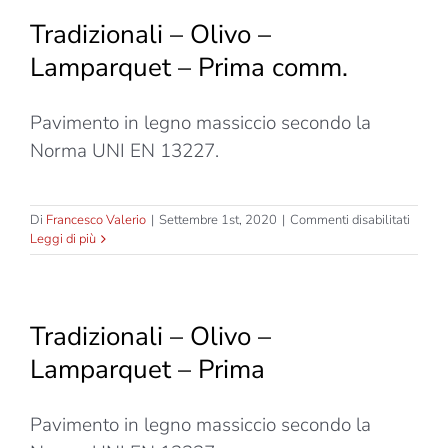
–
Tradizionali – Olivo –
Lampa
–
Lamparquet – Prima comm.
Prima
Pavimento in legno massiccio secondo la
Norma UNI EN 13227.
su
Di
Francesco Valerio
|
Settembre 1st, 2020
|
Commenti disabilitati
Tradizi
Leggi di più
–
Olivo
–
Lampa
Tradizionali – Olivo –
–
Prima
Lamparquet – Prima
comm.
Pavimento in legno massiccio secondo la