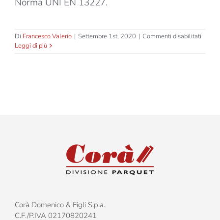
Norma UNI EN 13227.
su
Di
Francesco Valerio
|
Settembre 1st, 2020
|
Commenti disabilitati
Tradizi
Leggi di più
–
Olivo
–
Lampa
–
Prima
Corà Domenico & Figli S.p.a.
C.F./P.IVA 02170820241