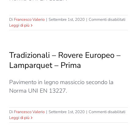
su
Di
Francesco Valerio
|
Settembre 1st, 2020
|
Commenti disabilitati
Tradizi
Leggi di più
–
Rover
Europ
–
Tradizionali – Rovere Europeo –
Lampa
–
Lamparquet – Prima
Standa
Pavimento in legno massiccio secondo la
Norma UNI EN 13227.
su
Di
Francesco Valerio
|
Settembre 1st, 2020
|
Commenti disabilitati
Tradizi
Leggi di più
–
Rover
Europ