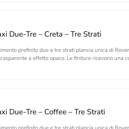
u
axi
Due-
re
xi Due-Tre – Creta – Tre Strati
odi
re
imento prefinito due e tre strati plancia unica di Rov
trati
 trasparente a effetto opaco. Le finiture ricevono una co
u
axi
Due-
re
xi Due-Tre – Coffee – Tre Strati
reta
re
imento prefinito due e tre strati plancia unica di Rov
trati