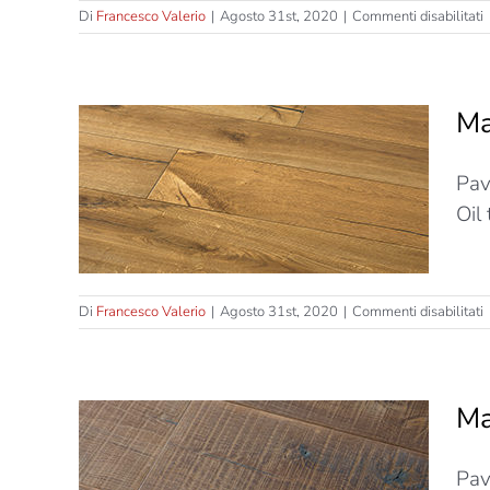
s
Di
Francesco Valerio
|
Agosto 31st, 2020
|
Commenti disabilitati
M
T
–
Ma
S
–
FSC –
Pav
T
S
60mm
Oil
–
L
s
Di
Francesco Valerio
|
Agosto 31st, 2020
|
Commenti disabilitati
M
T
–
Ma
S
–
Strati
Pav
T