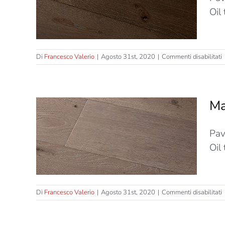
Strati
Oil
s
Di
Francesco Valerio
|
Agosto 31st, 2020
|
Commenti disabilitati
M
T
–
Ma
C
–
T
 Tre
Pav
S
Oil
s
Di
Francesco Valerio
|
Agosto 31st, 2020
|
Commenti disabilitati
M
T