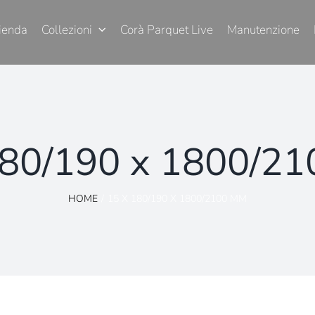
ienda
Collezioni
Corà Parquet Live
Manutenzione
180/190 x 1800/2
HOME
15 X 180/190 X 1800/2100 MM