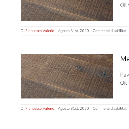
S
Oil
–
L
s
Di
Francesco Valerio
|
Agosto 31st, 2020
|
Commenti disabilitati
M
T
–
Ma
–
T
Strati
Pav
S
–
Oil
L
s
Di
Francesco Valerio
|
Agosto 31st, 2020
|
Commenti disabilitati
M
T