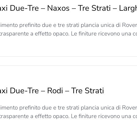
xi Due-Tre – Naxos – Tre Strati – La
Naxos
re
imento prefinito due e tre strati plancia unica di Rov
trati
 trasparente a effetto opaco. Le finiture ricevono una co
arghezza
190mm
u
axi
Due-
re
xi Due-Tre – Rodi – Tre Strati
Naxos
re
imento prefinito due e tre strati plancia unica di Rov
trati
 trasparente a effetto opaco. Le finiture ricevono una co
arghezza
150mm