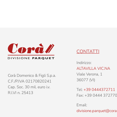
–
A
–
T
S
CONTATTI
Indirizzo:
ALTAVILLA VIC.NA
Viale Verona, 1
Corà Domenico & Figli S.p.a.
36077 (VI)
C.F./P.IVA 02170820241
Cap. Soc. 30 mil. euro i.v.
Tel:
+39 0444372711
R.I.VI n. 25413
Fax: +39 0444 37277
Email:
divisione.parquet@cora