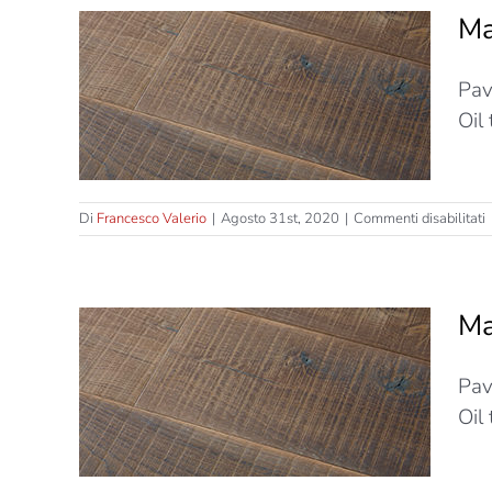
–
Ma
–
T
Strati
Pav
S
–
Oil
L
s
Di
Francesco Valerio
|
Agosto 31st, 2020
|
Commenti disabilitati
M
T
–
Ma
–
T
Pav
S
trati
–
Oil
L