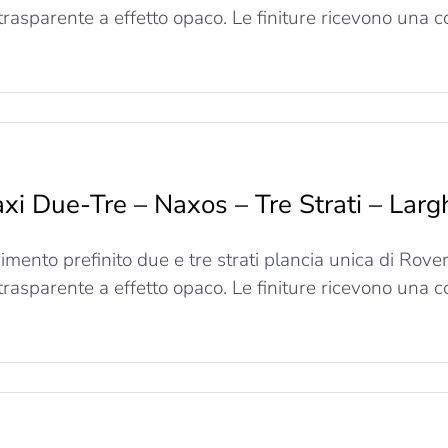
trati
 trasparente a effetto opaco. Le finiture ricevono una co
arghezza
260mm
u
axi
Due-
re
xi Due-Tre – Naxos – Tre Strati – La
Naxos
re
imento prefinito due e tre strati plancia unica di Rov
trati
 trasparente a effetto opaco. Le finiture ricevono una co
arghezza
260mm
u
axi
Due-
re