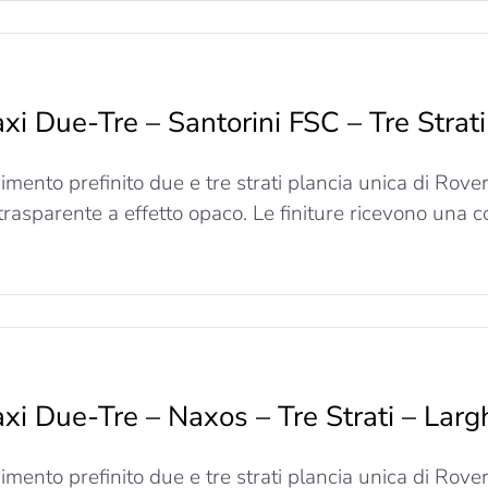
u
axi
Due-
re
xi Due-Tre – Santorini FSC – Tre Stra
antorini
FSC
imento prefinito due e tre strati plancia unica di Rov
re
trati
 trasparente a effetto opaco. Le finiture ricevono una co
arghezza
150mm
u
axi
Due-
re
xi Due-Tre – Naxos – Tre Strati – La
antorini
FSC
imento prefinito due e tre strati plancia unica di Rov
re