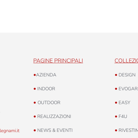
ntique
re
trati
PAGINE PRINCIPALI
COLLEZI
•
•
AZIENDA
DESIGN
•
•
INDOOR
EVOGAR
•
•
OUTDOOR
EASY
0
•
•
REALIZZAZIONI
F4U
•
•
NEWS & EVENTI
RIVESTI
legnami.it