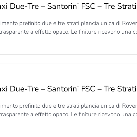
xi Due-Tre – Santorini FSC – Tre Stra
imento prefinito due e tre strati plancia unica di Rov
 trasparente a effetto opaco. Le finiture ricevono una co
u
axi
Due-
re
xi Due-Tre – Santorini FSC – Tre Stra
antorini
FSC
imento prefinito due e tre strati plancia unica di Rov
re
trati
 trasparente a effetto opaco. Le finiture ricevono una co
arghezza
190mm