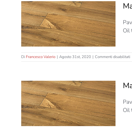
Ma
FSC –
Pav
90mm
Oil
s
Di
Francesco Valerio
|
Agosto 31st, 2020
|
Commenti disabilitati
M
T
–
Ma
S
–
FSC –
Pav
T
S
50mm
Oil
–
L