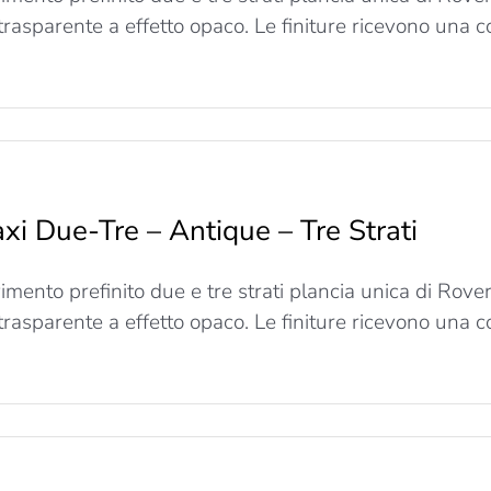
 trasparente a effetto opaco. Le finiture ricevono una co
u
axi
Due-
re
xi Due-Tre – Antique – Tre Strati
offee
re
imento prefinito due e tre strati plancia unica di Rov
trati
 trasparente a effetto opaco. Le finiture ricevono una co
u
axi
Due-
re