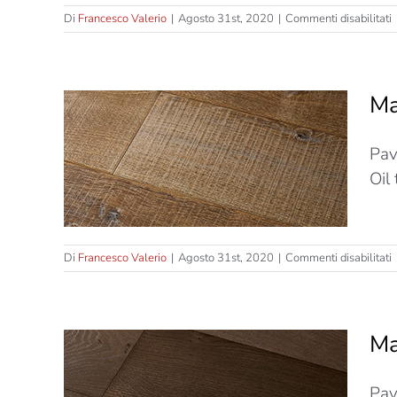
s
Di
Francesco Valerio
|
Agosto 31st, 2020
|
Commenti disabilitati
M
T
–
Ma
R
–
T
Pav
S
Strati
Oil
s
Di
Francesco Valerio
|
Agosto 31st, 2020
|
Commenti disabilitati
M
T
–
Ma
C
–
T
Pav
S