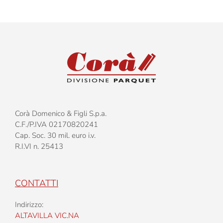
–
Tavola
Corà Domenico & Figli S.p.a.
C.F./P.IVA 02170820241
Cap. Soc. 30 mil. euro i.v.
R.I.VI n. 25413
CONTATTI
Indirizzo:
ALTAVILLA VIC.NA