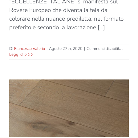
“ECCELLENZE ITALIANE” si manifesta sul
Rovere Europeo che diventa la tela da
colorare nella nuance prediletta, nel formato
preferito e secondo la lavorazione [...]
su
Di
Francesco Valerio
|
Agosto 27th, 2020
|
Commenti disabilitati
Eccelle
Leggi di più
Italiane
–
Pigafett
–
Due
strati
–
Tassello