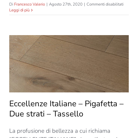
su
Di
Francesco Valerio
|
Agosto 27th, 2020
|
Commenti disabilitati
Eccelle
Leggi di più
Italiane
–
Petrarca
–
Due
strati
–
Tassello
Eccellenze Italiane – Pigafetta –
Due strati – Tassello
La profusione di bellezza a cui richiama