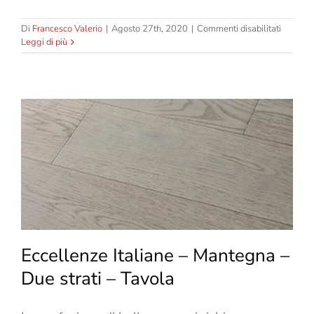
su
Di
Francesco Valerio
|
Agosto 27th, 2020
|
Commenti disabilitati
Eccelle
Leggi di più
Italiane
–
Giorgio
–
Due
strati
–
Tassello
Eccellenze Italiane – Mantegna –
Due strati – Tavola