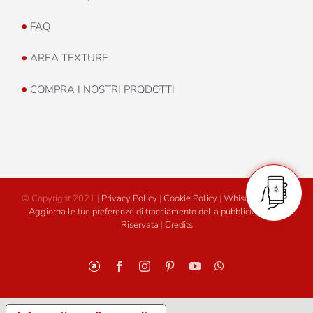
•
FAQ
•
AREA TEXTURE
•
COMPRA I NOSTRI PRODOTTI
© Copyright 2021 |
Privacy Policy
|
Cookie Policy
|
Whistleblowing
|
Aggiorna le tue preferenze di tracciamento della pubblicità
|
Area
Riservata
|
Credits
Personalizzato
Facebook
Instagram
Pinterest
YouTube
WhatsApp