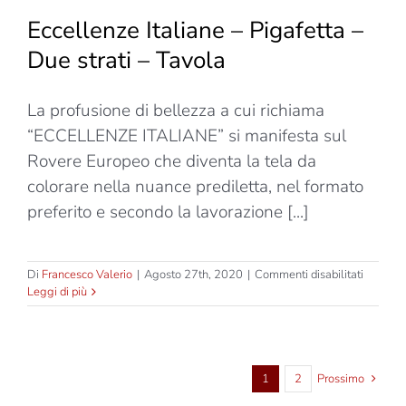
Eccellenze Italiane – Pigafetta –
Due strati – Tavola
La profusione di bellezza a cui richiama
“ECCELLENZE ITALIANE” si manifesta sul
Rovere Europeo che diventa la tela da
colorare nella nuance prediletta, nel formato
preferito e secondo la lavorazione [...]
su
Di
Francesco Valerio
|
Agosto 27th, 2020
|
Commenti disabilitati
Eccelle
Leggi di più
Italiane
–
Pigafett
–
Due
1
2
Prossimo
strati