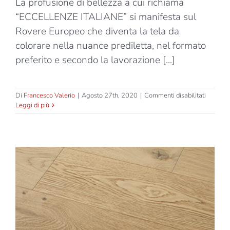
La profusione di bellezza a cui richiama
“ECCELLENZE ITALIANE” si manifesta sul
Rovere Europeo che diventa la tela da
colorare nella nuance prediletta, nel formato
preferito e secondo la lavorazione [...]
su
Di
Francesco Valerio
|
Agosto 27th, 2020
|
Commenti disabilitati
Eccelle
Leggi di più
Italiane
–
Manteg
–
Due
strati
–
Tavola