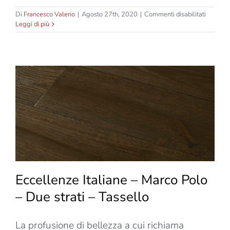
su
Di
Francesco Valerio
|
Agosto 27th, 2020
|
Commenti disabilitati
Eccelle
Leggi di più
Italiane
–
Marco
Polo
–
Due
strati
–
Tavola
Eccellenze Italiane – Marco Polo
– Due strati – Tassello
La profusione di bellezza a cui richiama