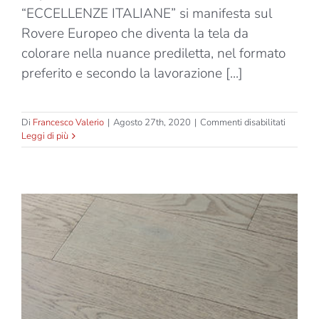
“ECCELLENZE ITALIANE” si manifesta sul
Rovere Europeo che diventa la tela da
colorare nella nuance prediletta, nel formato
preferito e secondo la lavorazione [...]
su
Di
Francesco Valerio
|
Agosto 27th, 2020
|
Commenti disabilitati
Eccelle
Leggi di più
Italiane
–
Marco
Polo
–
Due
strati
–
Tassello