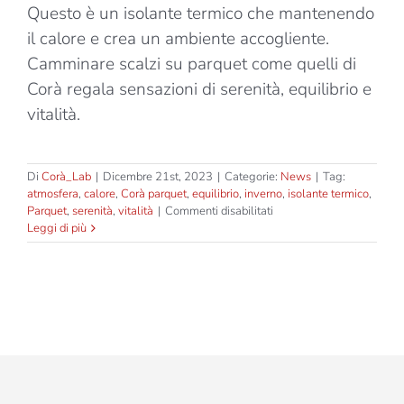
Questo è un isolante termico che mantenendo
il calore e crea un ambiente accogliente.
Camminare scalzi su parquet come quelli di
Corà regala sensazioni di serenità, equilibrio e
vitalità.
Di
Corà_Lab
|
Dicembre 21st, 2023
|
Categorie:
News
|
Tag:
atmosfera
,
calore
,
Corà parquet
,
equilibrio
,
inverno
,
isolante termico
,
su
Parquet
,
serenità
,
vitalità
|
Commenti disabilitati
Camminare
Leggi di più
scalzi
d’inverno,
il
calore
benefico
del
parquet