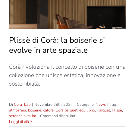
Plissè di Corà: la boiserie si
evolve in arte spaziale
Corà rivoluziona il concetto di boiserie con una
collezione che unisce estetica, innovazione e
sostenibilità.
Di
Corà_Lab
|
Novembre 28th, 2024
|
Categorie:
News
|
Tag:
atmosfera
,
boiserie
,
calore
,
Corà parquet
,
equilibrio
,
Parquet
,
Plissè
,
su
serenità
,
vitalità
|
Commenti disabilitati
Plissè
Leggi di più
di
Corà: