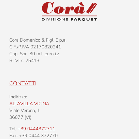
Corà Domenico & Figli S.p.a.
C.F./P.IVA 02170820241
Cap. Soc. 30 mil. euro i.v.
R.I.VI n. 25413
CONTATTI
Indirizzo:
ALTAVILLA VIC.NA
Viale Verona, 1
36077 (VI)
Tel:
+39 0444372711
Fax: +39 0444 372770