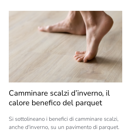
la
boiserie
si
evolve
in
arte
spaziale
Camminare scalzi d’inverno, il
calore benefico del parquet
Si sottolineano i benefici di camminare scalzi,
anche d'inverno, su un pavimento di parquet.