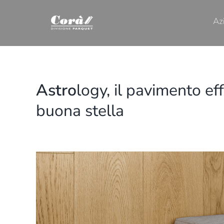
Salta
al
Az
contenuto
Astro
logy, il pavimento e
buona stella