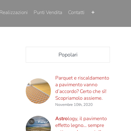
Realizzazioni
Punti Vendita
Contatti
Popolari
Parquet e riscaldamento
a pavimento vanno
d’accordo? Certo che sì!
Scopriamolo assieme.
Novembre 10th, 2020
Astro
logy, il pavimento
effetto legno… sempre