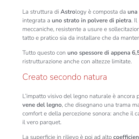
La struttura di
Astro
logy è composta da
una 
integrata a
uno strato in polvere di pietra
. I
meccaniche, resistente a usure e sollecitazio
tatto e pratico sia da installare che da mant
Tutto questo con
uno spessore di appena 6,5
ristrutturazione anche con altezze limitate.
Creato secondo natura
L’impatto visivo del legno naturale è ancora p
vene del legno
, che disegnano una trama mate
comfort e della percezione sonora: anche il c
il vero parquet.
La superficie in rilievo è poi ad alto
coefficie