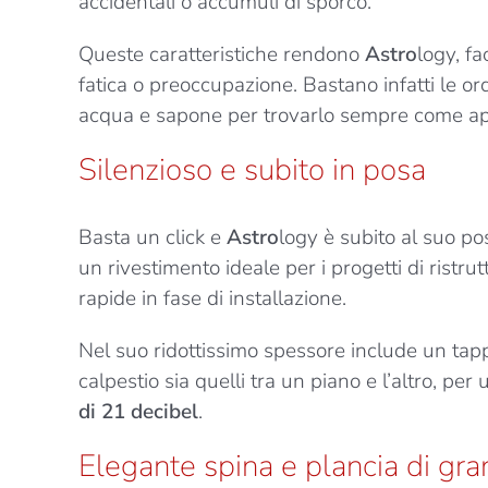
accidentali o accumuli di sporco.
Queste caratteristiche rendono
Astro
logy, f
fatica o preoccupazione. Bastano infatti le or
acqua e sapone per trovarlo sempre come a
Silenzioso e subito in posa
Basta un click e
Astro
logy è subito al suo p
un rivestimento ideale per i progetti di ristru
rapide in fase di installazione.
Nel suo ridottissimo spessore include un tapp
calpestio sia quelli tra un piano e l’altro, per
di 21 decibel
.
Elegante spina e plancia di gr