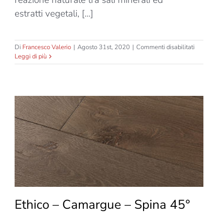
reazione naturale tra sali minerali ed
estratti vegetali, [...]
su
Di
Francesco Valerio
|
Agosto 31st, 2020
|
Commenti disabilitati
Ethico
Leggi di più
–
Camarg
–
Due
Strati
–
Spessor
10mm
Ethico – Camargue – Spina 45°