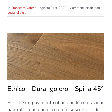
su
Di
Francesco Valerio
|
Agosto 31st, 2020
|
Commenti disabilitati
Ethico
Leggi di più
–
Durang
Oro
–
Spina
ita
90°
Ethico – Durango oro – Spina 45°
Ethico è un pavimento rifinito nelle colorazioni
naturali, il cui tono di colore è suscettibile di