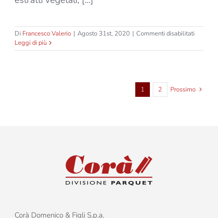
estratti vegetali, [...]
su
Di
Francesco Valerio
|
Agosto 31st, 2020
|
Commenti disabilitati
Ethico
Leggi di più
–
Durang
Argento
–
Due
1
2
Prossimo
Strati
–
Spessor
10mm
Corà Domenico & Figli S.p.a.