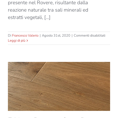
presente nel Rovere, risultante dalla
reazione naturale tra sali minerali ed
estratti vegetali, [...]
su
Di
Francesco Valerio
|
Agosto 31st, 2020
|
Commenti disabilitati
Ethico
Leggi di più
–
Durang
Oro
–
Due
Strati
–
Spessor
15mm