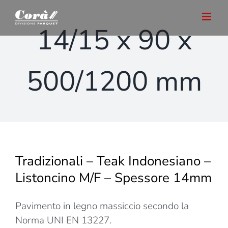
Salta
al
14/15 x 90 x
contenuto
500/1200 mm
Tradizionali – Teak Indonesiano –
Listoncino M/F – Spessore 14mm
Pavimento in legno massiccio secondo la
Norma UNI EN 13227.