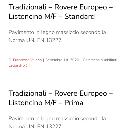
–
Tradizionali – Rovere Europeo –
Liston
M/F
Listoncino M/F – Standard
–
Rustic
Pavimento in legno massiccio secondo la
Norma UNI EN 13227.
su
Di
Francesco Valerio
|
Settembre 1st, 2020
|
Commenti disabilitati
Tradizi
Leggi di più
–
Rover
Europ
–
Tradizionali – Rovere Europeo –
Liston
M/F
Listoncino M/F – Prima
–
Standa
Pavimento in legno massiccio secondo la
Norma UNI EN 13227.