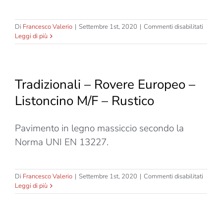
su
Di
Francesco Valerio
|
Settembre 1st, 2020
|
Commenti disabilitati
Tradizi
Leggi di più
–
Teak
Indone
–
Tradizionali – Rovere Europeo –
Liston
M/F
Listoncino M/F – Rustico
–
Spesso
14mm
Pavimento in legno massiccio secondo la
Norma UNI EN 13227.
su
Di
Francesco Valerio
|
Settembre 1st, 2020
|
Commenti disabilitati
Tradizi
Leggi di più
–
Rover
Europ