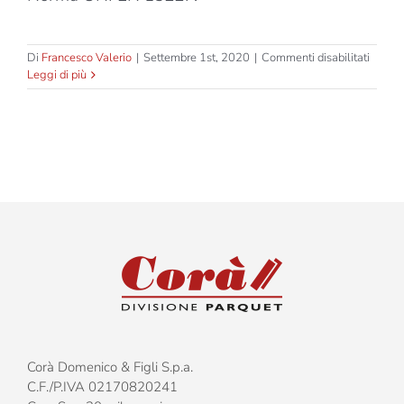
su
Di
Francesco Valerio
|
Settembre 1st, 2020
|
Commenti disabilitati
Tradizi
Leggi di più
–
Rover
Europ
–
Liston
M/F
–
Prima
Corà Domenico & Figli S.p.a.
C.F./P.IVA 02170820241