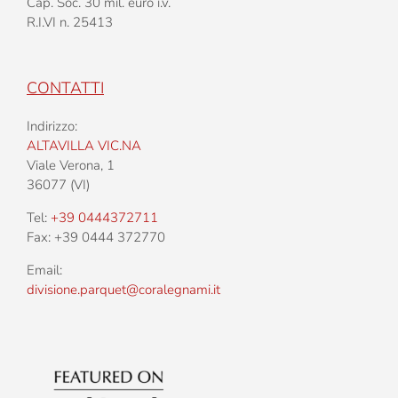
Cap. Soc. 30 mil. euro i.v.
R.I.VI n. 25413
CONTATTI
Indirizzo:
ALTAVILLA VIC.NA
Viale Verona, 1
36077 (VI)
Tel:
+39 0444372711
Fax: +39 0444 372770
Email:
divisione.parquet@coralegnami.it