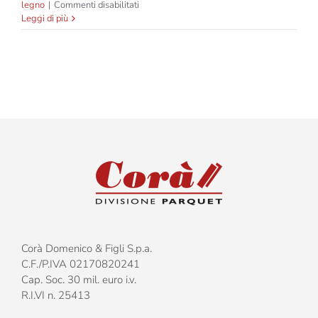
su
legno
|
Commenti disabilitati
Incontriamoci
Leggi di più
al
Cersaie!
Corà Domenico & Figli S.p.a.
C.F./P.IVA 02170820241
Cap. Soc. 30 mil. euro i.v.
R.I.VI n. 25413