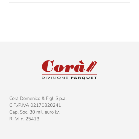
il
nuovo
parquet
glamour
di
Corà
Parquet
Corà Domenico & Figli S.p.a.
C.F./P.IVA 02170820241
Cap. Soc. 30 mil. euro i.v.
R.I.VI n. 25413