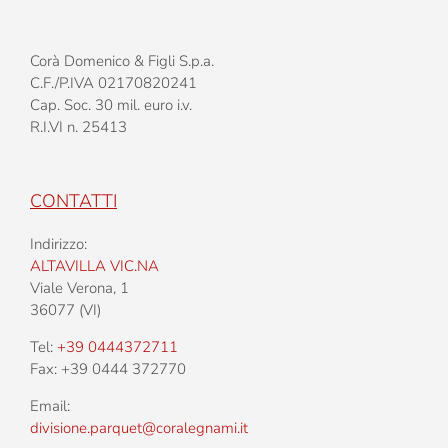
Corà Domenico & Figli S.p.a.
C.F./P.IVA 02170820241
Cap. Soc. 30 mil. euro i.v.
R.I.VI n. 25413
CONTATTI
Indirizzo:
ALTAVILLA VIC.NA
Viale Verona, 1
36077 (VI)
Tel:
+39 0444372711
Fax: +39 0444 372770
Email:
divisione.parquet@coralegnami.it