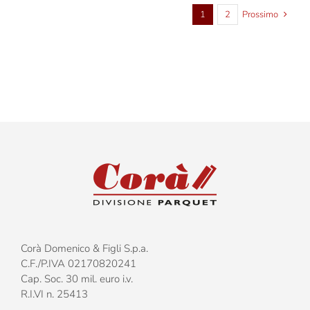
1
2
Prossimo
Corà Domenico & Figli S.p.a.
C.F./P.IVA 02170820241
Cap. Soc. 30 mil. euro i.v.
R.I.VI n. 25413