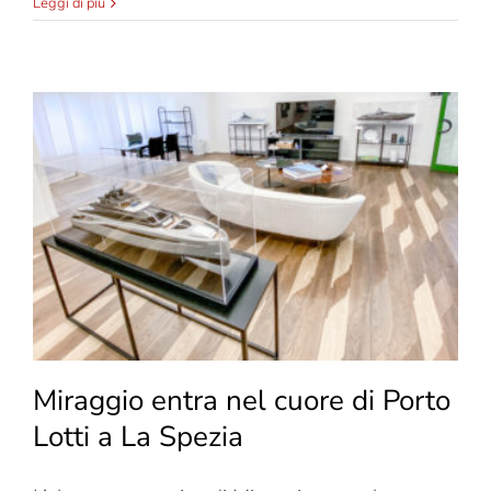
Corà
Leggi di più
porta
al
Cersaie
il
design
firmato
Pininfarina
Miraggio entra nel cuore di Porto
Lotti a La Spezia