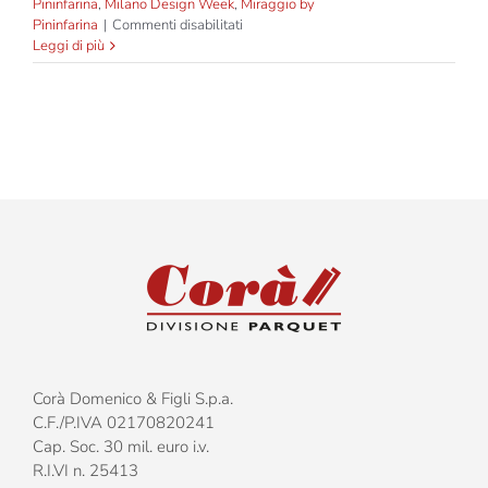
Pininfarina
,
Milano Design Week
,
Miraggio by
su
Pininfarina
|
Commenti disabilitati
Incontriamoci
Leggi di più
a
Milano
Corà Domenico & Figli S.p.a.
C.F./P.IVA 02170820241
Cap. Soc. 30 mil. euro i.v.
R.I.VI n. 25413