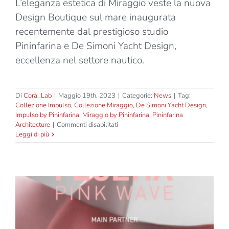
L’eleganza estetica di Miraggio veste la nuova
Design Boutique sul mare inaugurata
recentemente dal prestigioso studio
Pininfarina e De Simoni Yacht Design,
eccellenza nel settore nautico.
Di
Corà_Lab
|
Maggio 19th, 2023
|
Categorie:
News
|
Tag:
Collezione Impulso
,
Collezione Miraggio
,
De Simoni Yacht Design
,
Impulso by Pininfarina
,
Miraggio by Pininfarina
,
Pininfarina
su
Architecture
|
Commenti disabilitati
Miraggio
Leggi di più
entra
nel
cuore
di
Porto
Lotti
a
La
Spezia