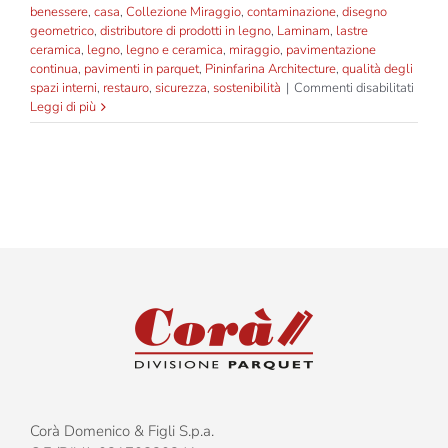
benessere
,
casa
,
Collezione Miraggio
,
contaminazione
,
disegno
geometrico
,
distributore di prodotti in legno
,
Laminam
,
lastre
ceramica
,
legno
,
legno e ceramica
,
miraggio
,
pavimentazione
continua
,
pavimenti in parquet
,
Pininfarina Architecture
,
qualità degli
su
spazi interni
,
restauro
,
sicurezza
,
sostenibilità
|
Commenti disabilitati
Corà
Leggi di più
e
Pininf
prese
“Mirag
una
nuova
collez
di
parqu
che
integr
tecnol
natur
e
benes
Corà Domenico & Figli S.p.a.