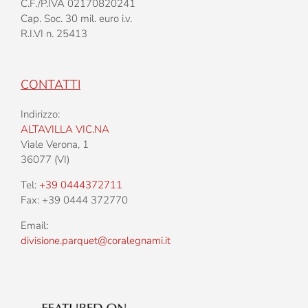
C.F./P.IVA 02170820241
Cap. Soc. 30 mil. euro i.v.
R.I.VI n. 25413
CONTATTI
Indirizzo:
ALTAVILLA VIC.NA
Viale Verona, 1
36077 (VI)
Tel:
+39 0444372711
Fax: +39 0444 372770
Email:
divisione.parquet@coralegnami.it