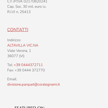
C.F./P.IVA 02170820241
Cap. Soc. 30 mil. euro i.v.
R.I.VI n. 25413
CONTATTI
Indirizzo:
ALTAVILLA VIC.NA
Viale Verona, 1
36077 (VI)
Tel:
+39 0444372711
Fax: +39 0444 372770
Email:
divisione.parquet@coralegnami.it