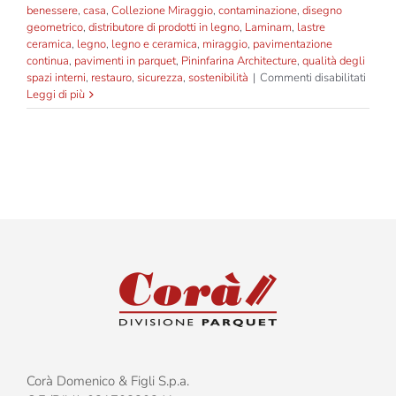
benessere
,
casa
,
Collezione Miraggio
,
contaminazione
,
disegno
geometrico
,
distributore di prodotti in legno
,
Laminam
,
lastre
ceramica
,
legno
,
legno e ceramica
,
miraggio
,
pavimentazione
continua
,
pavimenti in parquet
,
Pininfarina Architecture
,
qualità degli
su
spazi interni
,
restauro
,
sicurezza
,
sostenibilità
|
Commenti disabilitati
Corà
Leggi di più
e
Pininf
prese
“Mirag
una
nuova
collez
di
parqu
che
integr
tecnol
natur
e
benes
Corà Domenico & Figli S.p.a.