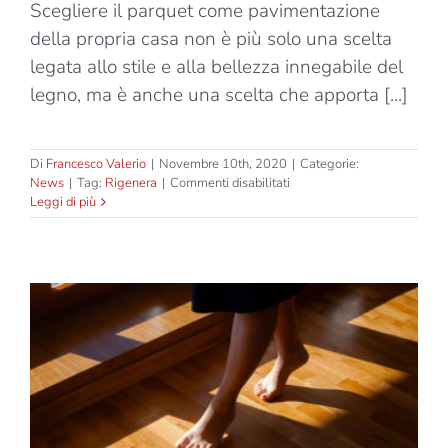
Scegliere il parquet come pavimentazione
della propria casa non è più solo una scelta
legata allo stile e alla bellezza innegabile del
legno, ma è anche una scelta che apporta [...]
Di
Francesco Valerio
|
Novembre 10th, 2020
|
Categorie:
su
News
|
Tag:
Rigenera
|
Commenti disabilitati
Come
Leggi di più
mantenere
curato
il
parquet
con
finitura
ad
olio:
Rigenera
Oil