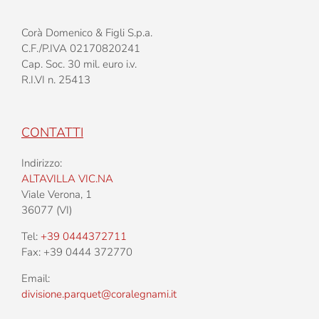
Corà Domenico & Figli S.p.a.
C.F./P.IVA 02170820241
Cap. Soc. 30 mil. euro i.v.
R.I.VI n. 25413
CONTATTI
Indirizzo:
ALTAVILLA VIC.NA
Viale Verona, 1
36077 (VI)
Tel:
+39 0444372711
Fax: +39 0444 372770
Email:
divisione.parquet@coralegnami.it