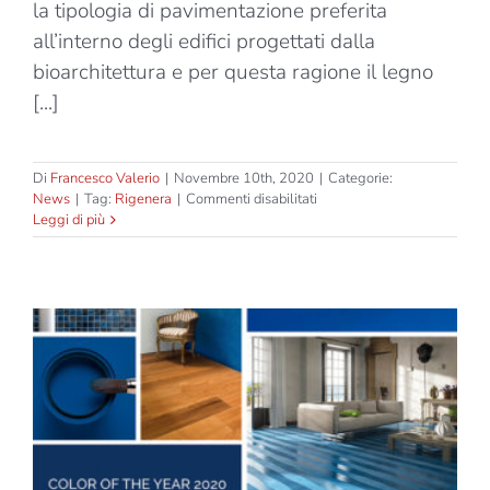
la tipologia di pavimentazione preferita
all’interno degli edifici progettati dalla
bioarchitettura e per questa ragione il legno
[...]
Di
Francesco Valerio
|
Novembre 10th, 2020
|
Categorie:
su
News
|
Tag:
Rigenera
|
Commenti disabilitati
Bioarchitettura
Leggi di più
e
pavimenti