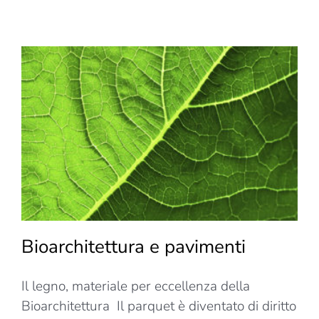
Design,
arredare…
per
la
vita
Bioarchitettura e pavimenti
Il legno, materiale per eccellenza della
Bioarchitettura Il parquet è diventato di diritto