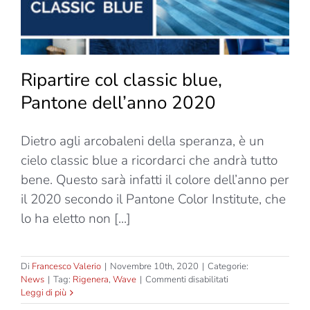
Ripartire col classic blue,
Pantone dell’anno 2020
Dietro agli arcobaleni della speranza, è un
cielo classic blue a ricordarci che andrà tutto
bene. Questo sarà infatti il colore dell’anno per
il 2020 secondo il Pantone Color Institute, che
lo ha eletto non [...]
Di
Francesco Valerio
|
Novembre 10th, 2020
|
Categorie:
su
News
|
Tag:
Rigenera
,
Wave
|
Commenti disabilitati
Ripartire
Leggi di più
col