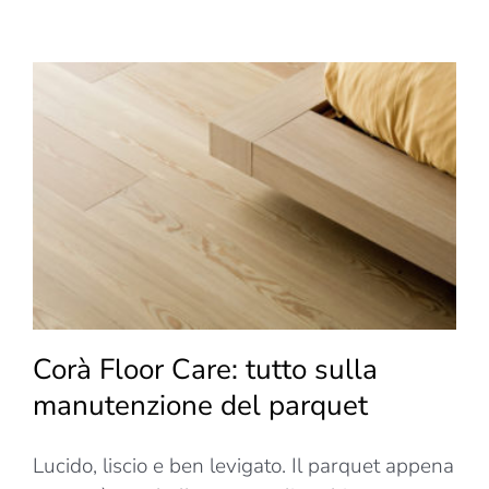
benefici
di
camminare
scalzi
sul
parquet
Corà Floor Care: tutto sulla
manutenzione del parquet
Lucido, liscio e ben levigato. Il parquet appena