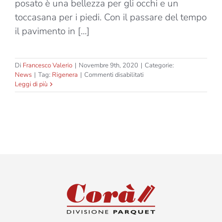
posato è una bellezza per gli occhi e un
toccasana per i piedi. Con il passare del tempo
il pavimento in [...]
Di
Francesco Valerio
|
Novembre 9th, 2020
|
Categorie:
su
News
|
Tag:
Rigenera
|
Commenti disabilitati
Corà
Leggi di più
Floor
Care:
tutto
sulla
manutenzione
del
parquet