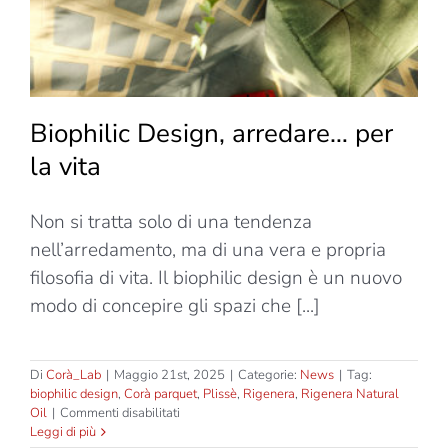
Biophilic Design, arredare… per
la vita
Non si tratta solo di una tendenza
nell’arredamento, ma di una vera e propria
filosofia di vita. Il biophilic design è un nuovo
modo di concepire gli spazi che [...]
Di
Corà_Lab
|
Maggio 21st, 2025
|
Categorie:
News
|
Tag:
biophilic design
,
Corà parquet
,
Plissè
,
Rigenera
,
Rigenera Natural
su
Oil
|
Commenti disabilitati
Biophilic
Leggi di più