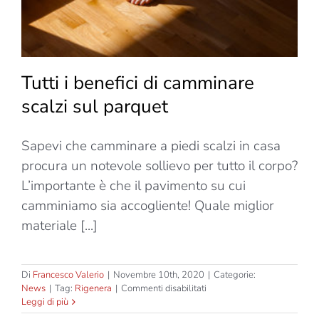
Tutti i benefici di camminare
scalzi sul parquet
Sapevi che camminare a piedi scalzi in casa
procura un notevole sollievo per tutto il corpo?
L’importante è che il pavimento su cui
camminiamo sia accogliente! Quale miglior
materiale [...]
Di
Francesco Valerio
|
Novembre 10th, 2020
|
Categorie:
su
News
|
Tag:
Rigenera
|
Commenti disabilitati
Tutti
Leggi di più
i