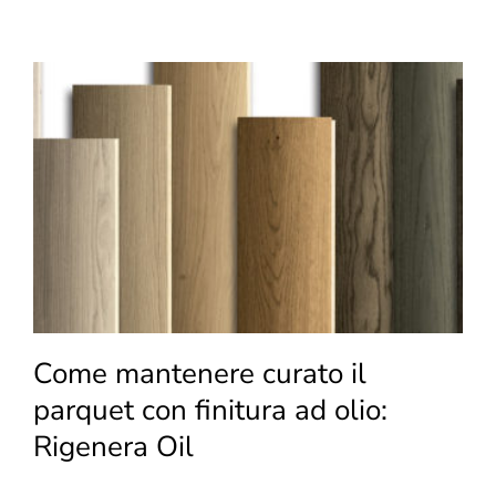
classic
blue,
Pantone
dell’anno
2020
Come mantenere curato il
parquet con finitura ad olio:
Rigenera Oil