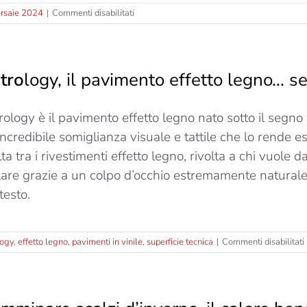
su
rsaie 2024
|
Commenti disabilitati
La
boiserie
Plissé
di
tro
logy, il pavimento effetto legno… 
Corà
Parquet
al
rology è il pavimento effetto legno nato sotto il segno 
Cersaie
2024
incredibile somiglianza visuale e tattile che lo rende 
lta tra i rivestimenti effetto legno, rivolta a chi vuole
llare grazie a un colpo d’occhio estremamente naturale,
testo.
logy
,
effetto legno
,
pavimenti in vinile
,
superficie tecnica
|
Commenti disabilitati
i