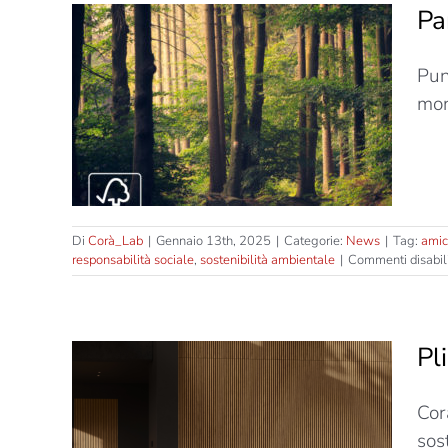
Pa
Pun
520),
mon
 e…
Di
Corà_Lab
|
Gennaio 13th, 2025
|
Categorie:
News
|
Tag:
amic
responsabilità sociale
,
sostenibilità ambientale
|
Commenti disabili
Pl
Cor
 si
sost