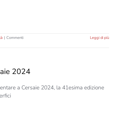
tà
|
Commenti
Leggi di più
saie 2024
esentare a Cersaie 2024, la 41esima edizione
rfici