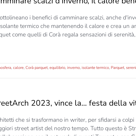
mminare scalzi d’inverno, il calore ben
sottolineano i benefici di camminare scalzi, anche d'i
isolante termico che mantenendo il calore e crea un 
quet come quelli di Corà regala sensazioni di serenità, e
osfera
,
calore
,
Corà parquet
,
equilibrio
,
inverno
,
isolante termico
,
Parquet
,
seren
reetArch 2023, vince la… festa della vi
itetti che si trasformano in writer, per sfidarsi a colpi
giori street artist del nostro tempo. Tutto questo è S