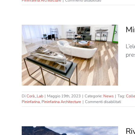
su
Pininfarina Architecture
|
Commenti disabilitati
Corà
porta
al
Cersaie
Mi
il
design
firmato
L’e
Pininfarina
 Porto
pre
Di
Corà_Lab
|
Maggio 19th, 2023
|
Categorie:
News
|
Tag:
Coll
su
Pininfarina
,
Pininfarina Architecture
|
Commenti disabilitati
Miraggi
entra
nel
cuore
Ri
di