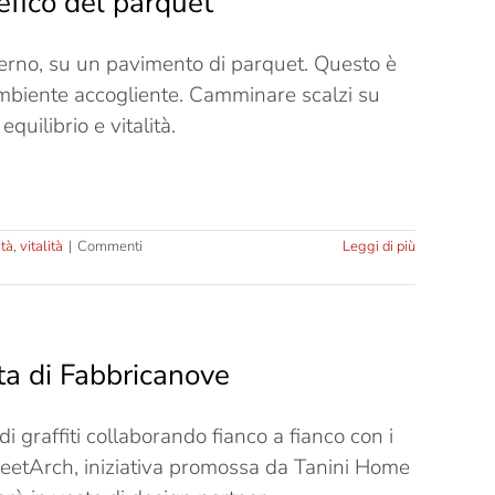
efico del parquet
sempre
sotto
nverno, su un pavimento di parquet. Questo è
una
buona
ambiente accogliente. Camminare scalzi su
stella
quilibrio e vitalità.
ità
,
vitalità
|
Commenti
Leggi di più
ta di Fabbricanove
 di graffiti collaborando fianco a fianco con i
treetArch, iniziativa promossa da Tanini Home