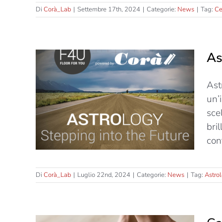
Di
Corà_Lab
|
Settembre 17th, 2024
|
Categorie:
News
|
Tag:
Ce
As
Ast
fetto
un’
buona
sce
bri
con
Di
Corà_Lab
|
Luglio 22nd, 2024
|
Categorie:
News
|
Tag:
Astro