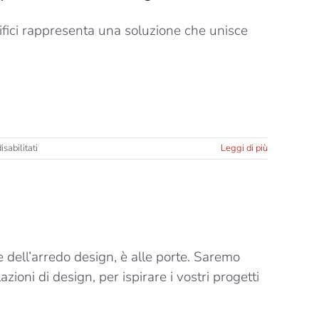
edifici rappresenta una soluzione che unisce
su
sabilitati
Leggi di più
Rivestimenti
in
legno,
una
pelle
naturale
per
 dell’arredo design, è alle porte. Saremo
l’involucro
degli
zioni di design, per ispirare i vostri progetti
edifici