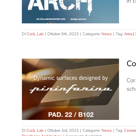
in 
Di
Corà_Lab
|
Ottobre 5th, 2023
|
Categorie:
News
|
Tag:
Area1
Co
Cor
sign
sch
Di
Corà_Lab
|
Ottobre 3rd, 2023
|
Categorie:
News
|
Tag:
Cersai