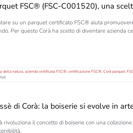
rquet FSC® (FSC-C001520), una scelta
tare su un parquet certificato FSC® aiuta promuovere
do. Per questo Corà ha scelto di diventare azienda ce
a della natura
,
azienda certificata FSC®
,
certificazione FSC®
,
Corà parquet
,
FS
su
tati
Parquet
FSC®
(FSC-
C001520),
issè di Corà: la boiserie si evolve in art
una
scelta
responsabile
à rivoluziona il concetto di boiserie con una collezione
e…
certificata
enibilità.