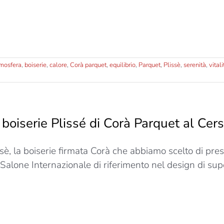
mosfera
,
boiserie
,
calore
,
Corà parquet
,
equilibrio
,
Parquet
,
Plissè
,
serenità
,
vitali
 boiserie Plissé di Corà Parquet al Cer
ssè, la boiserie firmata Corà che abbiamo scelto di pr
 Salone Internazionale di riferimento nel design di supe