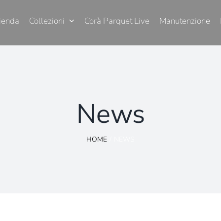
ienda
Collezioni
Corà Parquet Live
Manutenzione
News
HOME
NEWS