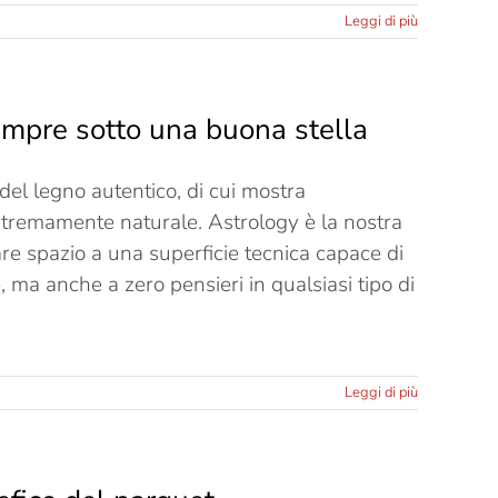
Leggi di più
sempre sotto una buona stella
del legno autentico, di cui mostra
estremamente naturale. Astrology è la nostra
 dare spazio a una superficie tecnica capace di
 ma anche a zero pensieri in qualsiasi tipo di
su
Leggi di più
Astro
logy,
l
pavimento
effetto
legno…