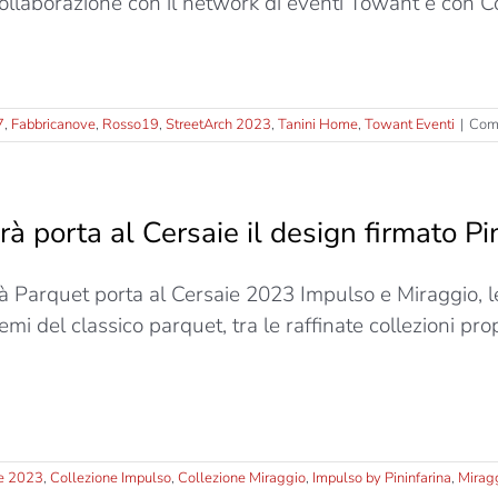
collaborazione con il network di eventi Towant e con C
7
,
Fabbricanove
,
Rosso19
,
StreetArch 2023
,
Tanini Home
,
Towant Eventi
|
Comm
rà porta al Cersaie il design firmato Pi
à Parquet porta al Cersaie 2023 Impulso e Miraggio, le 
emi del classico parquet, tra le raffinate collezioni pro
e 2023
,
Collezione Impulso
,
Collezione Miraggio
,
Impulso by Pininfarina
,
Miragg