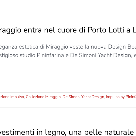
raggio entra nel cuore di Porto Lotti a 
leganza estetica di Miraggio veste la nuova Design B
stigioso studio Pininfarina e De Simoni Yacht Design, e
ezione Impulso
,
Collezione Miraggio
,
De Simoni Yacht Design
,
Impulso by Pininf
o
vestimenti in legno, una pelle naturale p