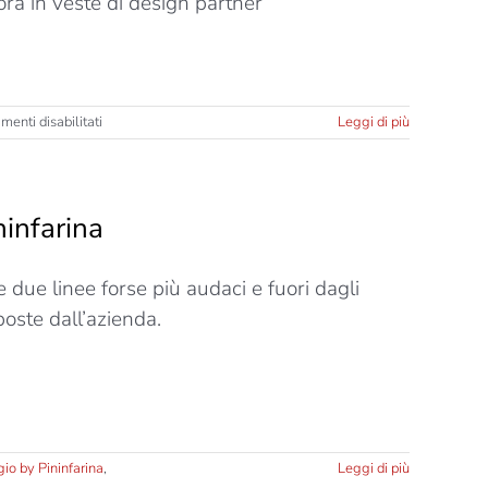
orà in veste di design partner
su
enti disabilitati
Leggi di più
StreetArch
2023,
vince
la…
ninfarina
festa
della
vita
due linee forse più audaci e fuori dagli
di
Fabbricanove
poste dall’azienda.
io by Pininfarina
,
Leggi di più