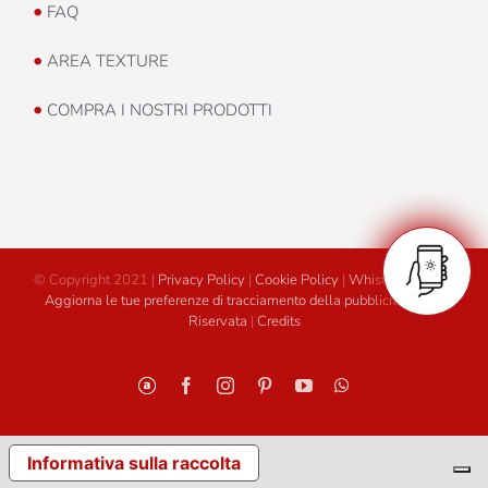
•
FAQ
•
AREA TEXTURE
•
COMPRA I NOSTRI PRODOTTI
© Copyright 2021 |
Privacy Policy
|
Cookie Policy
|
Whistleblowing
|
Aggiorna le tue preferenze di tracciamento della pubblicità
|
Area
Riservata
|
Credits
Personalizzato
Facebook
Instagram
Pinterest
YouTube
WhatsApp
Informativa sulla raccolta