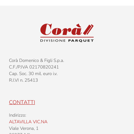
Corà Domenico & Figli S.p.a.
C.F./P.IVA 02170820241
Cap. Soc. 30 mil. euro i.v.
R.I.VI n. 25413
CONTATTI
Indirizzo:
ALTAVILLA VIC.NA
Viale Verona, 1