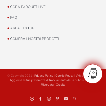
•
CORÀ PARQUET LIVE
•
FAQ
•
AREA TEXTURE
•
COMPRA I NOSTRI PRODOTTI
© Copyright 2021 |
Privacy Policy
|
Cookie Policy
|
Whistleblowing
|
Aggiorna le tue preferenze di tracciamento della pubblicità
|
Area
Riservata
|
Credits
Personalizzato
Facebook
Instagram
Pinterest
YouTube
WhatsApp