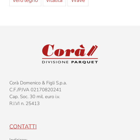
vero legno
vitalità
Wave
Corà Domenico & Figli S.p.a.
C.F./P.IVA 02170820241
Cap. Soc. 30 mil. euro i.v.
R.I.VI n. 25413
CONTATTI
Indirizzo: