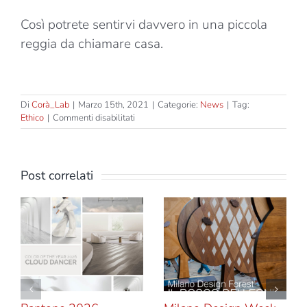
Così potrete sentirvi davvero in una piccola
reggia da chiamare casa.
Di
Corà_Lab
|
Marzo 15th, 2021
|
Categorie:
News
|
Tag:
su
Ethico
|
Commenti disabilitati
Sua
maestà
il
parquet
Post correlati
a
spina