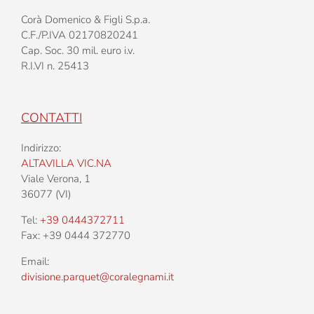
Corà Domenico & Figli S.p.a.
C.F./P.IVA 02170820241
Cap. Soc. 30 mil. euro i.v.
R.I.VI n. 25413
CONTATTI
Indirizzo:
ALTAVILLA VIC.NA
Viale Verona, 1
36077 (VI)
Tel:
+39 0444372711
Fax: +39 0444 372770
Email:
divisione.parquet@coralegnami.it